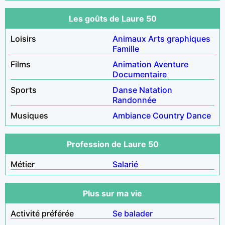
Les goûts de Laure 50
Loisirs
Animaux
Arts graphiques
Famille
Films
Animation
Aventure
Documentaire
Sports
Danse
Natation
Randonnée
Musiques
Ambiance
Country
Dance
Profession de Laure 50
Métier
Salarié
Plus sur ma vie
Activité préférée
Se balader