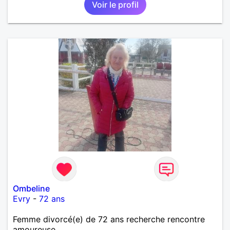
Voir le profil
EN FRANCE OU AILLEURS. ETRE A L ECOUTE DE L
AUTRE, ET LA VIE SERA PLUS BELLE
ENCORE.....................
Ombeline
Evry
-
72 ans
Femme divorcé(e) de 72 ans recherche rencontre
amoureuse