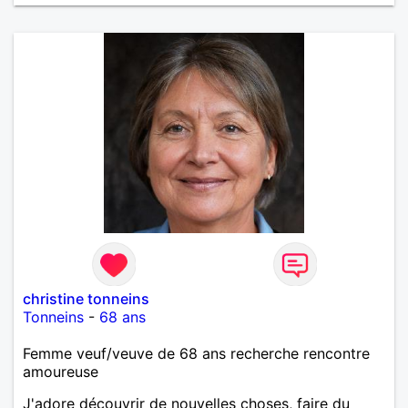
christine tonneins
Tonneins
-
68 ans
Femme veuf/veuve de 68 ans recherche rencontre
amoureuse
J'adore découvrir de nouvelles choses, faire du