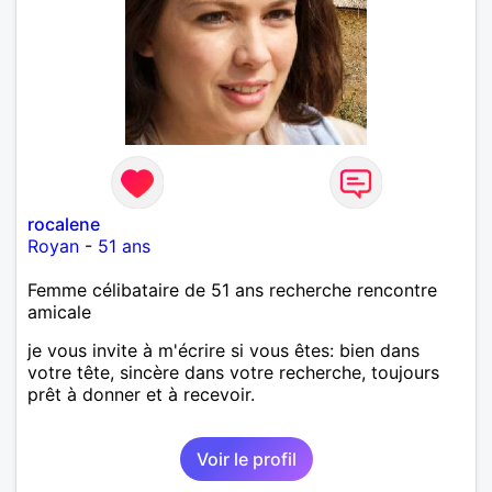
rocalene
Royan
-
51 ans
Femme célibataire de 51 ans recherche rencontre
amicale
je vous invite à m'écrire si vous êtes: bien dans
votre tête, sincère dans votre recherche, toujours
prêt à donner et à recevoir.
Voir le profil