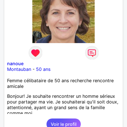
nanoue
Montauban
-
50 ans
Femme célibataire de 50 ans recherche rencontre
amicale
Bonjour! Je souhaite rencontrer un homme sérieux
pour partager ma vie. Je souhaiterai qu'il soit doux,
attentionné, ayant un grand sens de la famille
comme moi.
Voir le profil