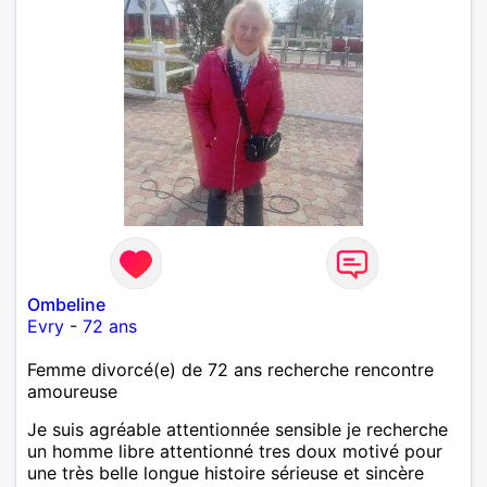
Ombeline
Evry
-
72 ans
Femme divorcé(e) de 72 ans recherche rencontre
amoureuse
Je suis agréable attentionnée sensible je recherche
un homme libre attentionné tres doux motivé pour
une très belle longue histoire sérieuse et sincère