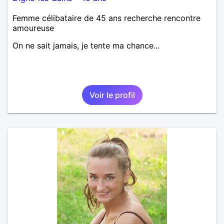
Femme célibataire de 45 ans recherche rencontre
amoureuse
On ne sait jamais, je tente ma chance...
Voir le profil