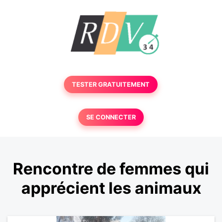
TESTER GRATUITEMENT
SE CONNECTER
Rencontre de femmes qui
apprécient les animaux