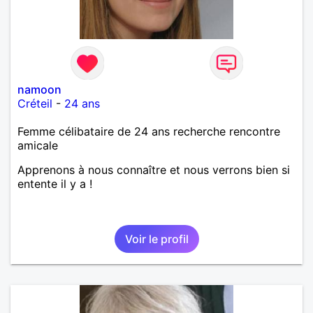
namoon
Créteil
-
24 ans
Femme célibataire de 24 ans recherche rencontre
amicale
Apprenons à nous connaître et nous verrons bien si
entente il y a !
Voir le profil