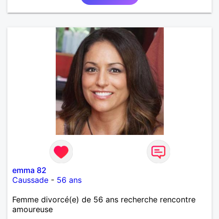
emma 82
Caussade
-
56 ans
Femme divorcé(e) de 56 ans recherche rencontre
amoureuse