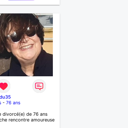
edu35
s
-
76 ans
divorcé(e) de 76 ans
che rencontre amoureuse