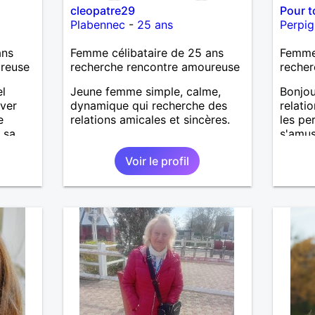
cleopatre29
Pour t
Plabennec
-
25 ans
Perpi
ans
Femme célibataire de 25 ans
Femme
ureuse
recherche rencontre amoureuse
recher
el
Jeune femme simple, calme,
Bonjou
uver
dynamique qui recherche des
relati
e
relations amicales et sincères.
les pe
 sa
s'amus
Voir le profil