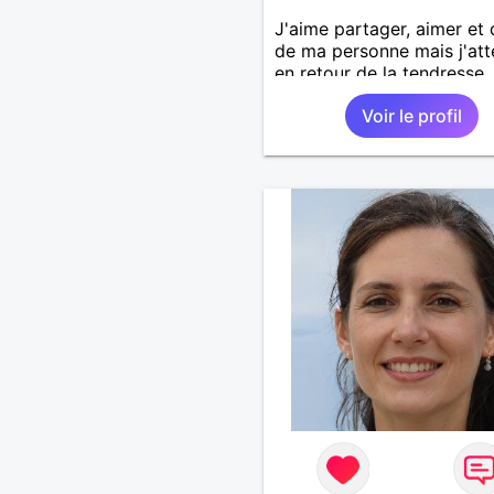
J'aime partager, aimer et
de ma personne mais j'at
en retour de la tendresse,
douceur et de l'amour. Sui
Voir le profil
trop exigeante?