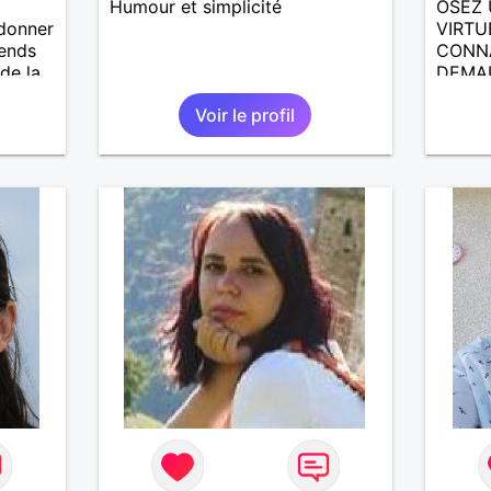
Humour et simplicité
OSEZ 
 donner
VIRTU
tends
CONNA
 de la
DEMAI
s je
ECRIR
Voir le profil
RENCO
LE PA
CHOSE
VOYAG
AILLE
DE L 
PLUS 
ENCORE..