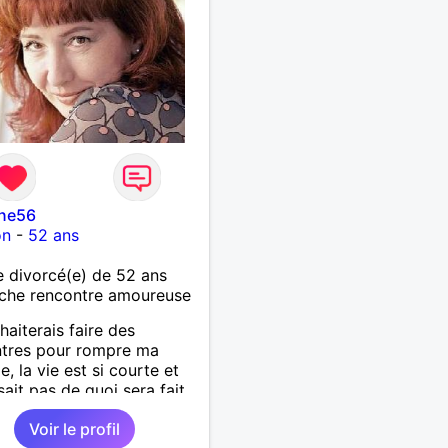
yne56
on
-
52 ans
 divorcé(e) de 52 ans
che rencontre amoureuse
haiterais faire des
ntres pour rompre ma
e, la vie est si courte et
sait pas de quoi sera fait
n.
Voir le profil