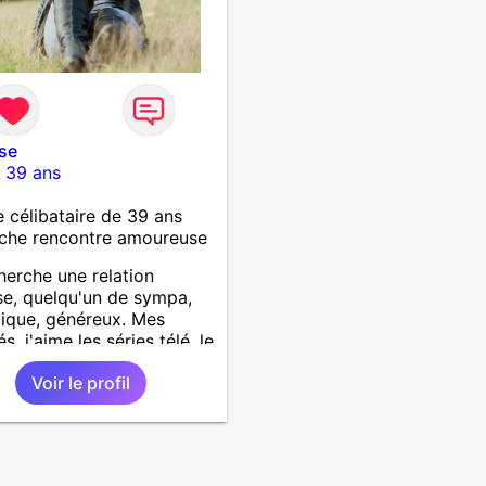
se
-
39 ans
célibataire de 39 ans
che rencontre amoureuse
herche une relation
se, quelqu'un de sympa,
ique, généreux. Mes
és, j'aime les séries télé, le
, lire, voyager, se
Voir le profil
er, visiter les musées et