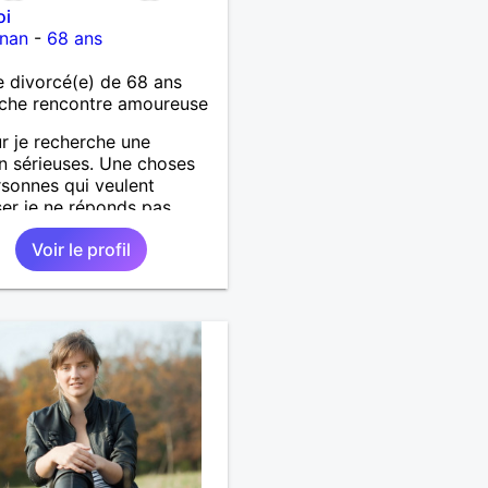
oi
gnan
-
68 ans
 divorcé(e) de 68 ans
che rencontre amoureuse
r je recherche une
on sérieuses. Une choses
rsonnes qui veulent
er je ne réponds pas....
Voir le profil