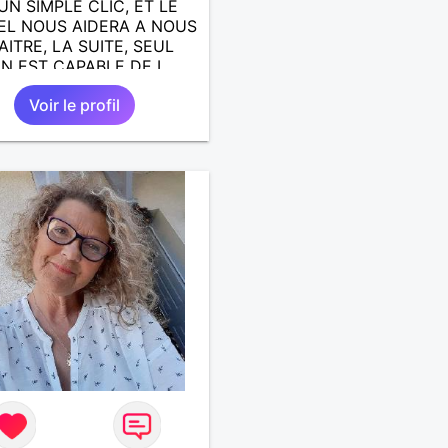
UN SIMPLE CLIC, ET LE
EL NOUS AIDERA A NOUS
ITRE, LA SUITE, SEUL
N EST CAPABLE DE L
E; J AIMERAIS
Voir le profil
NTRER, LA COMPLICITE,
RTAGE DES BELLES
S DE LA VIE : BALADES,
ES EN FRANCE OU
URS. ETRE A L ECOUTE
AUTRE, ET LA VIE SERA
BELLE
...................