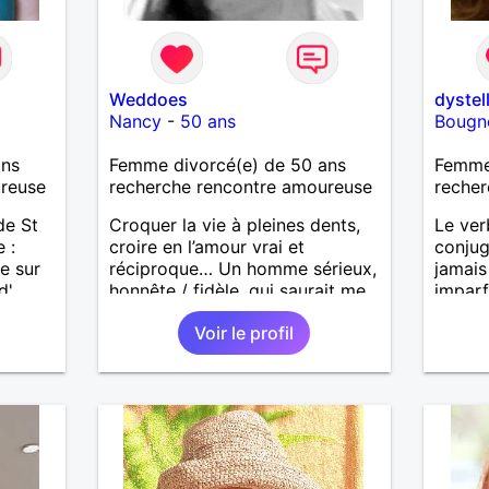
Weddoes
dystel
Nancy
-
50 ans
Bougn
ans
Femme divorcé(e) de 50 ans
Femme
ureuse
recherche rencontre amoureuse
recher
de St
Croquer la vie à pleines dents,
Le ver
 :
croire en l’amour vrai et
conjug
e sur
réciproque… Un homme sérieux,
jamais
d'
honnête / fidèle, qui saurait me
imparf
ne vaut
faire rire à nouveau, est le bien
condit
Voir le profil
ques
venu !
our
entre
evoir.
.