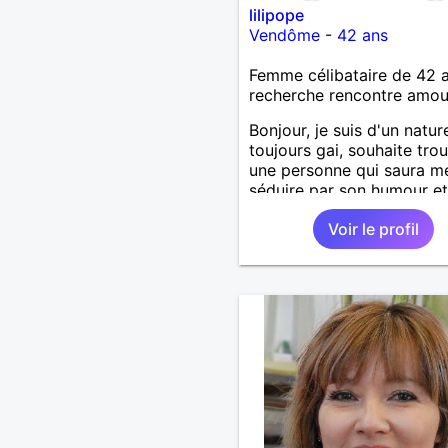
lilipope
Vendôme
-
42 ans
Femme célibataire de 42 
recherche rencontre amo
Bonjour, je suis d'un natur
toujours gai, souhaite tro
une personne qui saura m
séduire par son humour et
sincérité.
Voir le profil