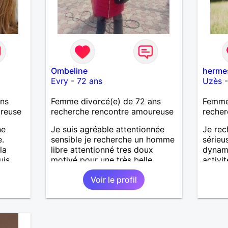
Ombeline
herme
Evry
-
72 ans
Uzès
ans
Femme divorcé(e) de 72 ans
Femme 
ureuse
recherche rencontre amoureuse
recher
ne
Je suis agréable attentionnée
Je rec
e.
sensible je recherche un homme
sérieu
la
libre attentionné tres doux
dynam
uis
motivé pour une très belle
activit
longue histoire sérieuse et
cinéma
Voir le profil
sincère
promen
plus.