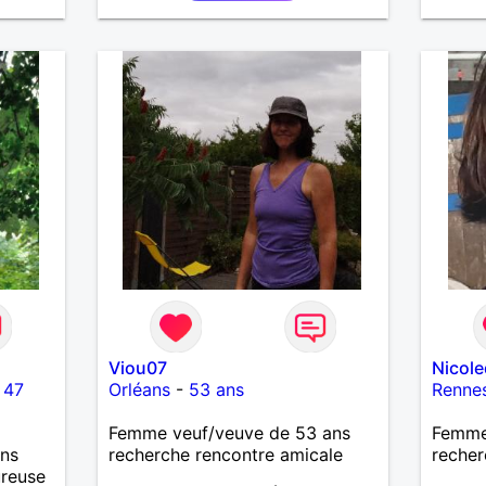
Viou07
Nicol
-
47
Orléans
-
53 ans
Renne
Femme veuf/veuve de 53 ans
Femme 
ans
recherche rencontre amicale
recher
ureuse