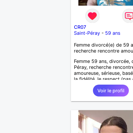
CR07
Saint-Péray
-
59 ans
Femme divorcé(e) de 59 
recherche rencontre amo
Femme 59 ans, divorcée, 
Péray, recherche rencontre
amoureuse, sérieuse, basé
la fidélité, le respect (pas 
aventure d'un soir). Rien 
Voir le profil
une rencontre après quel
échanges par messages p
savoir si il y a un feeling 
les deux et le désir de se r
Au plaisir de se découvrir..