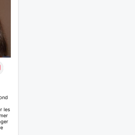
lond
r les
imer
ager
re