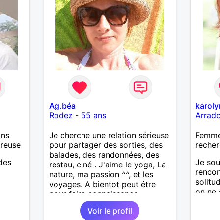
Ag.béa
karol
Rodez
-
55 ans
Arrad
ans
Je cherche une relation sérieuse
Femme
ureuse
pour partager des sorties, des
recher
balades, des randonnées, des
 des
Je sou
restau, ciné . J'aime le yoga, La
renco
nature, ma passion ^^, et les
solitud
voyages. A bientot peut étre
on ne 
pour faire connaissance
demai
Voir le profil