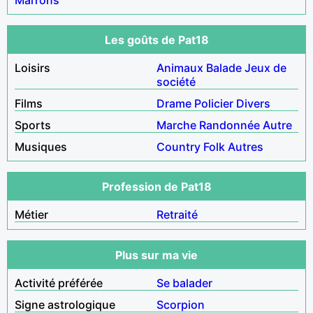
Les goûts de Pat18
Loisirs
Animaux
Balade
Jeux de
société
Films
Drame
Policier
Divers
Sports
Marche
Randonnée
Autre
Musiques
Country
Folk
Autres
Profession de Pat18
Métier
Retraité
Plus sur ma vie
Activité préférée
Se balader
Signe astrologique
Scorpion