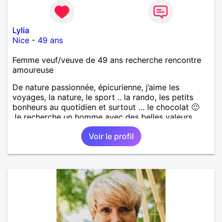
Lylia
Nice
-
49 ans
Femme veuf/veuve de 49 ans recherche rencontre
amoureuse
De nature passionnée, épicurienne, j’aime les
voyages, la nature, le sport .. la rando, les petits
bonheurs au quotidien et surtout … le chocolat 🙂
Je recherche un homme avec des belles valeurs,
respectueux, bienveillant. Une jolie rencontre, un
Voir le profil
feeling, une connexion, pour vivre une belle histoire
d’amour et profiter de ce que la vie peut nous offrir
de plus beau en retour. Je tiens à préciser, que je
cherche un homme sans enfants, qui ne boit pas et
ne fume pas.