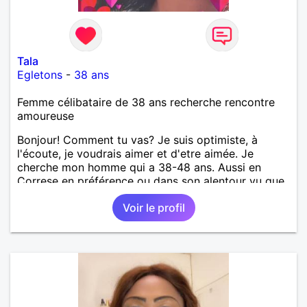
Tala
Egletons
-
38 ans
Femme célibataire de 38 ans recherche rencontre
amoureuse
Bonjour! Comment tu vas? Je suis optimiste, à
l'écoute, je voudrais aimer et d'etre aimée. Je
cherche mon homme qui a 38-48 ans. Aussi en
Correse en préférence ou dans son alentour vu que
je travaille en CDI et je ne peux pas souvent
Voir le profil
voyager loin. Merci. Bon chance à tout le monde.