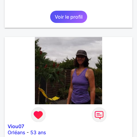
Voir le profil
Viou07
Orléans
-
53 ans