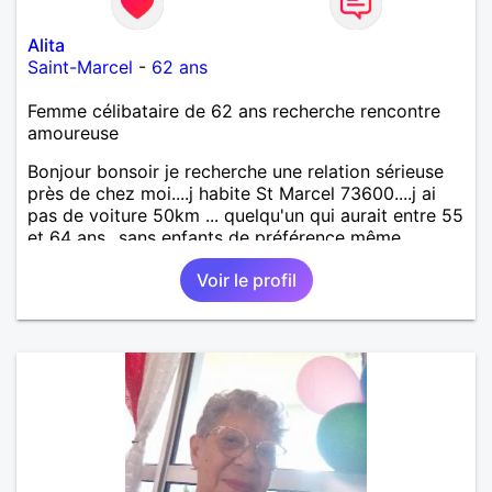
Alita
Saint-Marcel
-
62 ans
Femme célibataire de 62 ans recherche rencontre
amoureuse
Bonjour bonsoir je recherche une relation sérieuse
près de chez moi....j habite St Marcel 73600....j ai
pas de voiture 50km ... quelqu'un qui aurait entre 55
et 64 ans...sans enfants de préférence même
adultes et qui n aurait garder aucun contact avec
Voir le profil
une où plusieurs ex...si vous correspondez à ma
recherche ecrivez moi je vous répondrai...