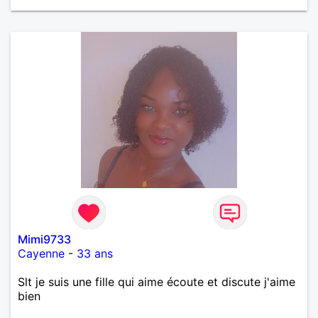
Mimi9733
Cayenne
-
33 ans
Slt je suis une fille qui aime écoute et discute j'aime
bien