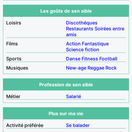
Les goûts de sen sible
Loisirs
Discothéques
Restaurants
Soirées entre
amis
Films
Action
Fantastique
Science fiction
Sports
Danse
Fitness
Football
Musiques
New-age
Reggae
Rock
Profession de sen sible
Métier
Salarié
Plus sur ma vie
Activité préférée
Se balader