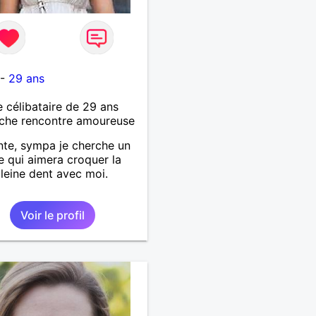
-
29 ans
célibataire de 29 ans
che rencontre amoureuse
ante, sympa je cherche un
qui aimera croquer la
pleine dent avec moi.
Voir le profil