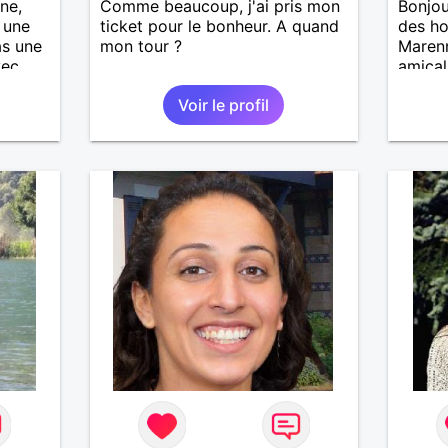
ne,
Comme beaucoup, j'ai pris mon
Bonjou
e une
ticket pour le bonheur. A quand
des ho
as une
mon tour ?
Marenn
vec
amical
 qu'il
an. Je
Voir le profil
autres