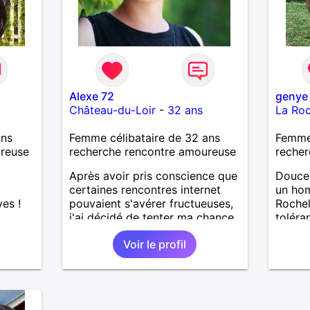
Alexe 72
genye
Château-du-Loir
-
32 ans
La Roc
ans
Femme célibataire de 32 ans
Femme
ureuse
recherche rencontre amoureuse
recher
Après avoir pris conscience que
Douce 
certaines rencontres internet
un ho
es !
pouvaient s'avérer fructueuses,
Rochel
j'ai décidé de tenter ma chance
toléra
sur ce site pour découvrir de
profit
Voir le profil
nouvelles personnes sur
Château-de-Loir voire Le Mans
ou La Flèche !