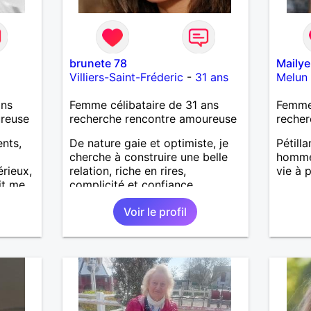
brunete 78
Mailye
Villiers-Saint-Fréderic
-
31 ans
Melun
ans
Femme célibataire de 31 ans
Femme 
ureuse
recherche rencontre amoureuse
recher
ents,
De nature gaie et optimiste, je
Pétill
cherche à construire une belle
homme 
rieux,
relation, riche en rires,
vie à 
it me
complicité et confiance.
 bien
Voir le profil