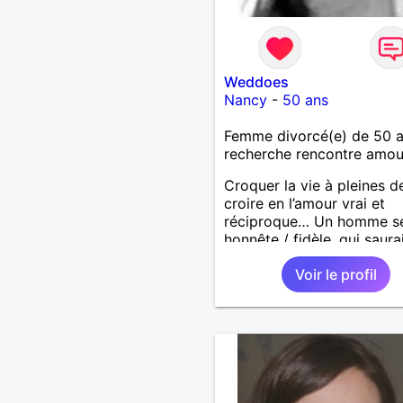
Weddoes
Nancy
-
50 ans
Femme divorcé(e) de 50 
recherche rencontre amo
Croquer la vie à pleines d
croire en l’amour vrai et
réciproque… Un homme sé
honnête / fidèle, qui saura
faire rire à nouveau, est le
Voir le profil
venu !