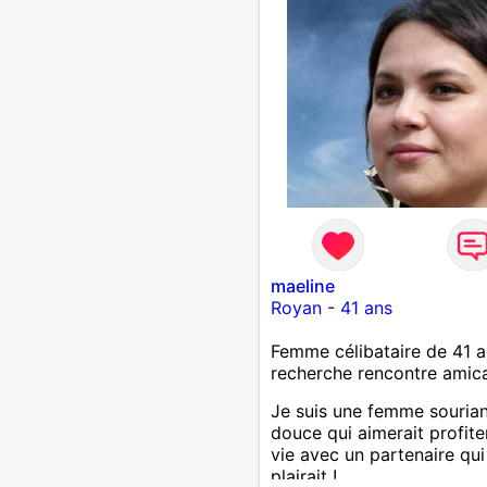
maeline
Royan
-
41 ans
Femme célibataire de 41 a
recherche rencontre amic
Je suis une femme sourian
douce qui aimerait profite
vie avec un partenaire qui 
plairait !