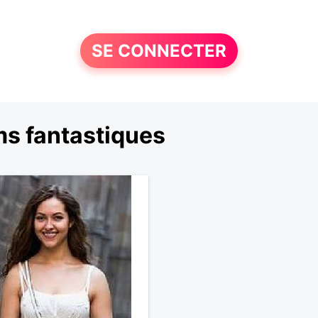
SE CONNECTER
ms fantastiques