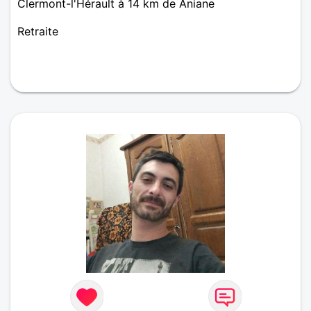
Clermont-l'Hérault à 14 km de Aniane
Retraite