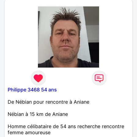
découvrir ☺️
Philippe 3468 54 ans
De Nébian pour rencontre à Aniane
Nébian à 15 km de Aniane
Homme célibataire de 54 ans recherche rencontre
femme amoureuse