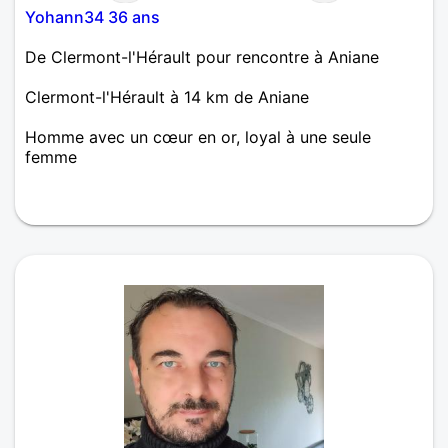
Yohann34 36 ans
De Clermont-l'Hérault pour rencontre à Aniane
Clermont-l'Hérault à 14 km de Aniane
Homme avec un cœur en or, loyal à une seule
femme