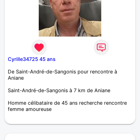
Cyrille34725 45 ans
De Saint-André-de-Sangonis pour rencontre à
Aniane
Saint-André-de-Sangonis à 7 km de Aniane
Homme célibataire de 45 ans recherche rencontre
femme amoureuse
voilà célibataire depuis plus de quatre ans, j ai
appris à vivre seul a être autonome et me créer ma
propre bulle. Je vis a mon rythme et je me fixe des
objectifs à atteindre. J ai pour compagnie mon chat.