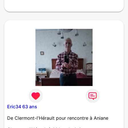
Eric34 63 ans
De Clermont-l'Hérault pour rencontre à Aniane