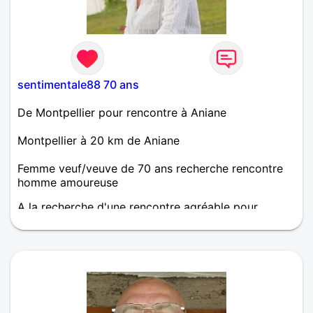
lors d'un repas festif)....A découvrir donc ensuite
pour d'autres renseignements en me contactant.
sentimentale88 70 ans
De Montpellier pour rencontre à Aniane
Montpellier à 20 km de Aniane
Femme veuf/veuve de 70 ans recherche rencontre
homme amoureuse
A la recherche d'une rencontre agréable pour
partager les bonheurs que la vie nous offre. Carpe
diem est ma philosophie en toute circonstance.