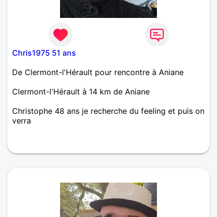
Chris1975 51 ans
De Clermont-l'Hérault pour rencontre à Aniane
Clermont-l'Hérault à 14 km de Aniane
Christophe 48 ans je recherche du feeling et puis on
verra