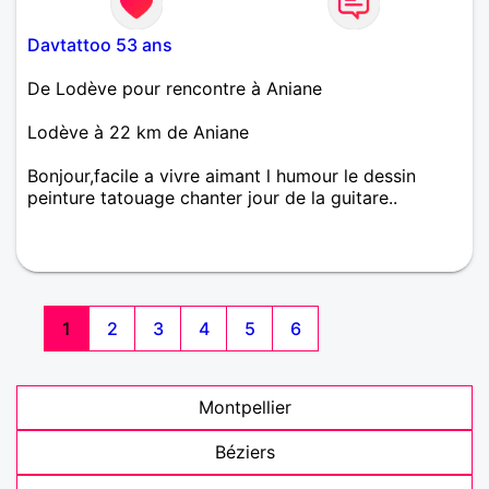
Davtattoo 53 ans
De Lodève pour rencontre à Aniane
Lodève à 22 km de Aniane
Bonjour,facile a vivre aimant l humour le dessin
peinture tatouage chanter jour de la guitare..
1
2
3
4
5
6
Montpellier
Béziers