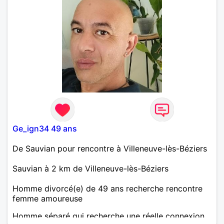
Ge_ign34 49 ans
De Sauvian pour rencontre à Villeneuve-lès-Béziers
Sauvian à 2 km de Villeneuve-lès-Béziers
Homme divorcé(e) de 49 ans recherche rencontre
femme amoureuse
Homme séparé qui recherche une réelle connexion