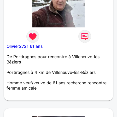
Olivier2721 61 ans
De Portiragnes pour rencontre à Villeneuve-lès-
Béziers
Portiragnes à 4 km de Villeneuve-lès-Béziers
Homme veuf/veuve de 61 ans recherche rencontre
femme amicale
Je suis une personne ouverte et dynamique qui
aime la nature et les voyages, mais je sais aussi
apprécier une soirée relaxante aux chandelles, à
bavarder. Je ne me prends pas trop au sérieux et