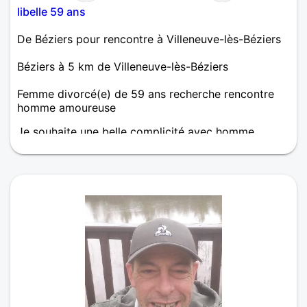
libelle 59 ans
De Béziers pour rencontre à Villeneuve-lès-Béziers
Béziers à 5 km de Villeneuve-lès-Béziers
Femme divorcé(e) de 59 ans recherche rencontre
homme amoureuse
Je souhaite une belle complicité avec homme
charmant, libre, attentionné, fidèle et passionné, qui
souhaite s'engager à nouveau dans une nouvelle
relation de qualité pour sortir etc.