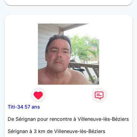
Titi-34 57 ans
De Sérignan pour rencontre à Villeneuve-lès-Béziers
Sérignan à 3 km de Villeneuve-lès-Béziers