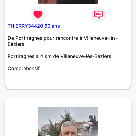
THIERRY34420 60 ans
De Portiragnes pour rencontre à Villeneuve-lès-
Béziers
Portiragnes à 4 km de Villeneuve-lès-Béziers
Comprehensif