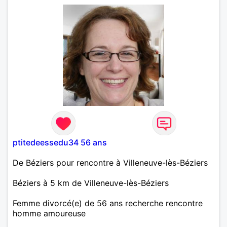
ptitedeessedu34 56 ans
De Béziers pour rencontre à Villeneuve-lès-Béziers
Béziers à 5 km de Villeneuve-lès-Béziers
Femme divorcé(e) de 56 ans recherche rencontre
homme amoureuse