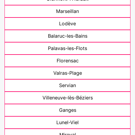
Marseillan
Lodève
Balaruc-les-Bains
Palavas-les-Flots
Florensac
Valras-Plage
Servian
Villeneuve-lès-Béziers
Ganges
Lunel-Viel
Mireval