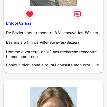
Brudoi 62 ans
De Béziers pour rencontre à Villeneuve-lès-Béziers
Béziers à 5 km de Villeneuve-lès-Béziers
Homme divorcé(e) de 62 ans recherche rencontre
femme amoureuse
Bonjour, bienvenue à toi qui consulte mon profil. Je
suis depuis très peu à la région. Je cherche une
personne avec qui je pourrais partager une vie
amoureuse. J’aime parler, rencontrer les amis, la
tendresse, la sincérité, l’honnêteté.