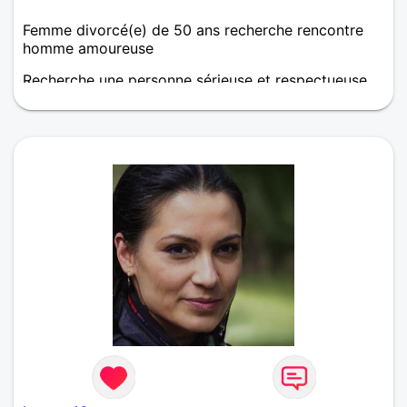
Femme divorcé(e) de 50 ans recherche rencontre
homme amoureuse
Recherche une personne sérieuse et respectueuse ,
bien dans ses baskets , qui a des intentions d
engagement, avec enfants ou sans pas un soucis
qui aime les balades , la mer , le partage , si tu
penses qu il y aurait une entente écris moi un
message