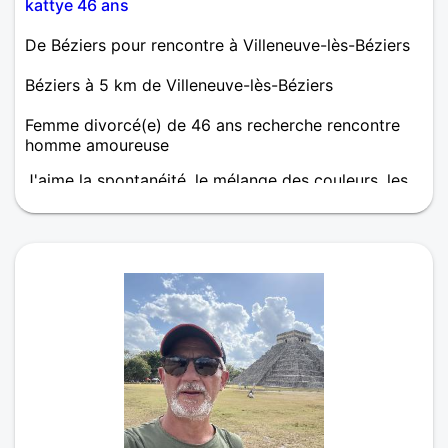
kattye 46 ans
De Béziers pour rencontre à Villeneuve-lès-Béziers
Béziers à 5 km de Villeneuve-lès-Béziers
Femme divorcé(e) de 46 ans recherche rencontre
homme amoureuse
J'aime la spontanéité, le mélange des couleurs, les
défis, la mer, le chocolat, les surprises et prendre le
temps de vivre et de rêver!