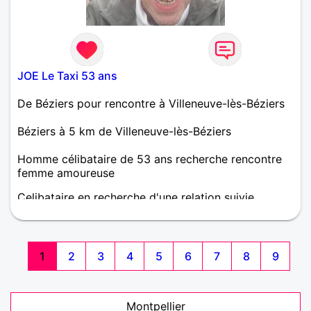
JOE Le Taxi 53 ans
De Béziers pour rencontre à Villeneuve-lès-Béziers
Béziers à 5 km de Villeneuve-lès-Béziers
Homme célibataire de 53 ans recherche rencontre
femme amoureuse
Celibataire en recherche d'une relation suivie
1
2
3
4
5
6
7
8
9
Montpellier