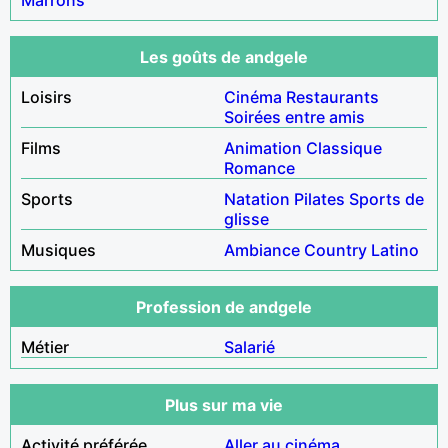
Les goûts de andgele
Loisirs
Cinéma
Restaurants
Soirées entre amis
Films
Animation
Classique
Romance
Sports
Natation
Pilates
Sports de
glisse
Musiques
Ambiance
Country
Latino
Profession de andgele
Métier
Salarié
Plus sur ma vie
Activité préférée
Aller au cinéma