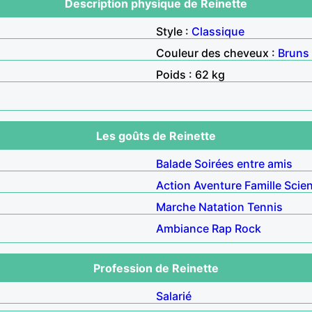
Description physique de Reinette
Style :
Classique
Couleur des cheveux :
Bruns
Poids : 62 kg
Les goûts de Reinette
Balade
Soirées entre amis
Action
Aventure
Famille
Scien
Marche
Natation
Tennis
Ambiance
Rap
Rock
Profession de Reinette
Salarié