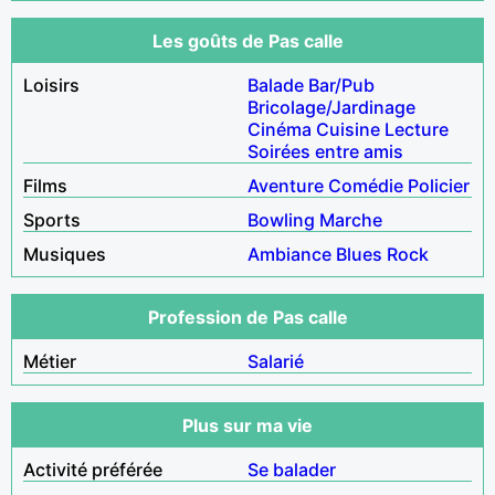
Les goûts de Pas calle
Loisirs
Balade
Bar/Pub
Bricolage/Jardinage
Cinéma
Cuisine
Lecture
Soirées entre amis
Films
Aventure
Comédie
Policier
Sports
Bowling
Marche
Musiques
Ambiance
Blues
Rock
Profession de Pas calle
Métier
Salarié
Plus sur ma vie
Activité préférée
Se balader