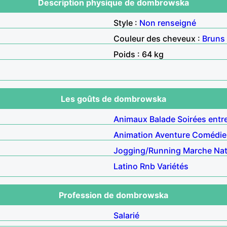
Description physique de dombrowska
Style :
Non renseigné
Couleur des cheveux :
Bruns
Poids : 64 kg
Les goûts de dombrowska
Animaux
Balade
Soirées entr
Animation
Aventure
Comédie
Jogging/Running
Marche
Nat
Latino
Rnb
Variétés
Profession de dombrowska
Salarié