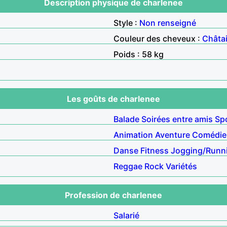
Description physique de charlenee
Style :
Non renseigné
Couleur des cheveux :
Châta
Poids : 58 kg
Les goûts de charlenee
Balade
Soirées entre amis
Sp
Animation
Aventure
Comédie
Danse
Fitness
Jogging/Runn
Reggae
Rock
Variétés
Profession de charlenee
Salarié