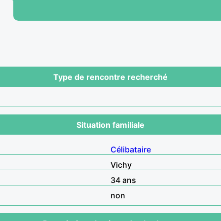
Type de rencontre recherché
Situation familiale
Célibataire
Vichy
34 ans
non