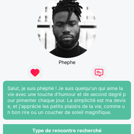
Phephe
Salut, je suis phéphé ! Je suis quelqu'un qui aime la
vie avec une touche d'humour et de second degré p
our pimenter chaque jour. La simplicité est ma devis
e, et j'apprécie les petits plaisirs de la vie, comme u
n bon rire ou un coucher de soleil magnifique.
Type de rencontre recherché