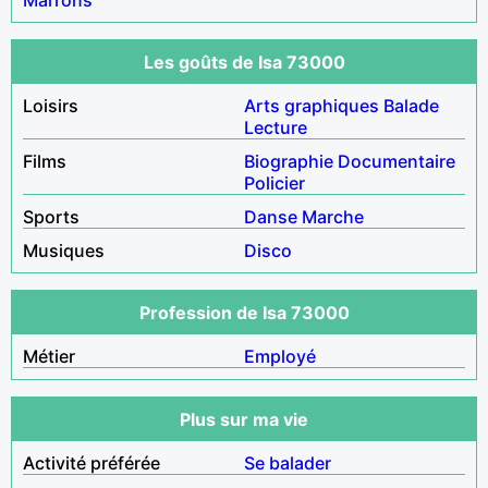
Les goûts de Isa 73000
Loisirs
Arts graphiques
Balade
Lecture
Films
Biographie
Documentaire
Policier
Sports
Danse
Marche
Musiques
Disco
Profession de Isa 73000
Métier
Employé
Plus sur ma vie
Activité préférée
Se balader