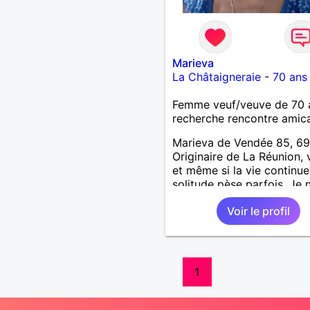
Marieva
La Châtaigneraie
-
70 ans
Femme veuf/veuve de 70 
recherche rencontre amic
Marieva de Vendée 85, 69
Originaire de La Réunion, 
et même si la vie continue,
solitude pèse parfois. Je 
recherche pas l'amour ma
Voir le profil
SIMPLEMENT UNE BONN
AMITIE 🤔, une présence, 
oreille attentive, des éch
sincères et durables... Si t
quelqu'un de respectueux,
1
gentil, sincère et que toi a
ressens le besoin de briser
solitude dans une aventur