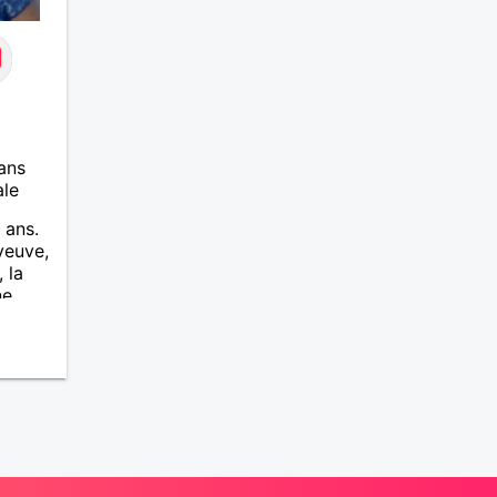
ans
ale
 ans.
veuve,
 la
ne
is
E
une
anges
u es
ussi tu
 la
e