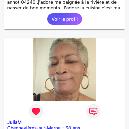
annot 04240 .j'adore me baignée à la rivière et de
passer de bon moments. J'adore la cuisine,c'est ma
passion .Le bricolage ,la musique .et regarder des
Voir le profil
bon films
JuliaM
Chennevières-sur-Marne
-
68 ans