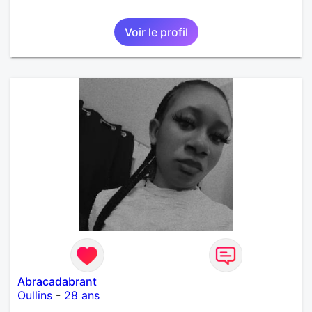
Voir le profil
Abracadabrant
Oullins
-
28 ans